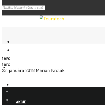
fero
fero
E-SHOP
23. januára 2018
Marian Krolák
NOVINKY
AKCIE