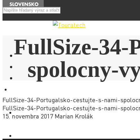
Menu
FullSize-34-
spolocny-v
E-SHOP
FullSize-34-Portugalsko-cestujte-s-nami-spoloc
FullSize-34-Portugalsko-cestujte-s-nami-spoloc
NOVINKY
15. novembra 2017
Marian Krolák
AKCIE