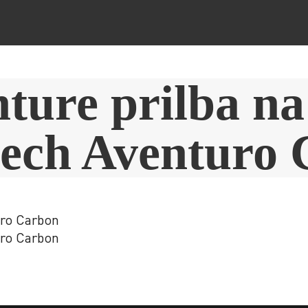
ture prilba n
ech Aventuro
uro Carbon
uro Carbon