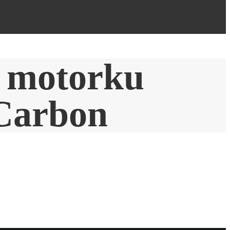
a motorku
 Carbon