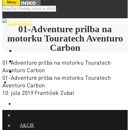
Menu
01-Adventure prilba na
motorku Touratech Aventuro
Carbon
01-Adventure prilba na motorku Touratech
Aventuro Carbon
01-Adventure prilba na motorku Touratech
E-SHOP
Aventuro Carbon
10. júla 2019
František Zubal
NOVINKY
AKCIE