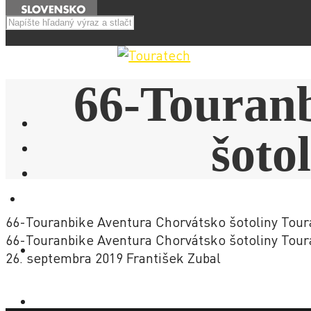
Menu
66-Touran
šoto
E-SHOP
66-Touranbike Aventura Chorvátsko šotoliny Tour
66-Touranbike Aventura Chorvátsko šotoliny Tour
NOVINKY
26. septembra 2019
František Zubal
AKCIE