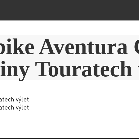
bike Aventura 
liny Touratech 
atech výlet
atech výlet