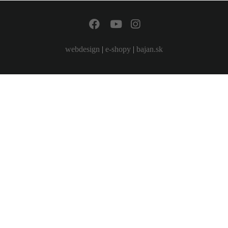
webdesign
|
e-shopy
|
bajan.sk