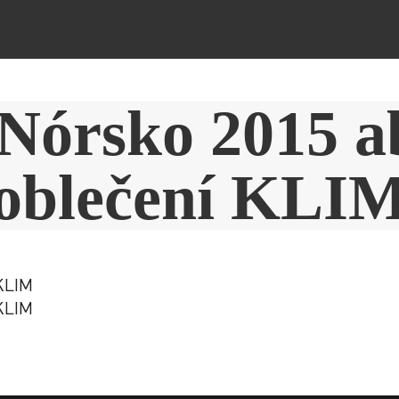
 Nórsko 2015 a
oblečení KLI
KLIM
KLIM