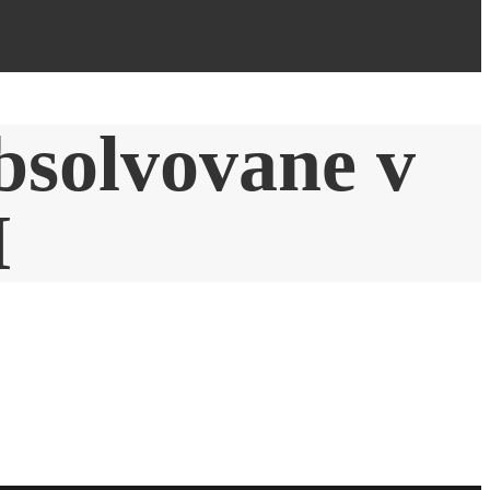
bsolvovane v
M