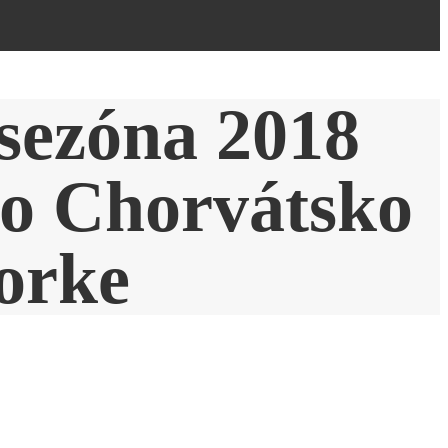
sezóna 2018
ko Chorvátsko
orke