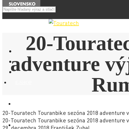
Menu
20-Tourate
adventure vý
Rum
E-SHOP
NOVINKY
20-Touratech Touranbike sezóna 2018 adventure
20-Touratech Touranbike sezóna 2018 adventure
AKCIE
29. decembra 2018
František Zubal