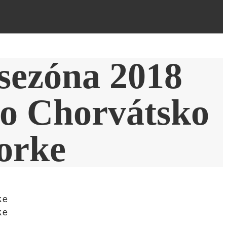
sezóna 2018
ko Chorvátsko
orke
ke
ke