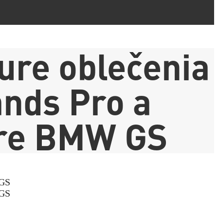
ure oblečenia
nds Pro a
pre BMW GS
 GS
 GS