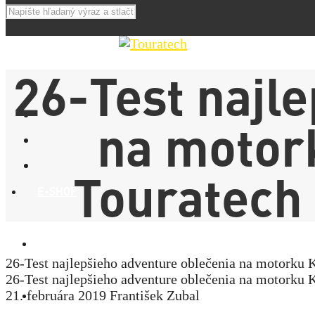
26-Test najl
na motor
Touratech
E-SHOP
NOVINKY
26-Test najlepšieho adventure oblečenia na motor
26-Test najlepšieho adventure oblečenia na motor
AKCIE
21. februára 2019
František Zubal