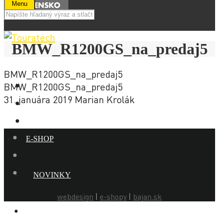
Menu
BMW_R1200GS_na_predaj5
BMW_R1200GS_na_predaj5
BMW_R1200GS_na_predaj5
31. januára 2019
Marian Krolák
E-SHOP
NOVINKY
webdesign
|
e-shopy
|
bajan.sk
AKCIE