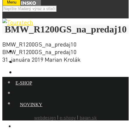
Menu
BMW_R1200GS_na_predaj10
BMW_R1200GS_na_predaj10
BMW_R1200GS_na_predaj10
31. januára 2019
Marian Krolák
E-SHOP
NOVINKY
webdesign
|
e-shopy
|
bajan.sk
AKCIE