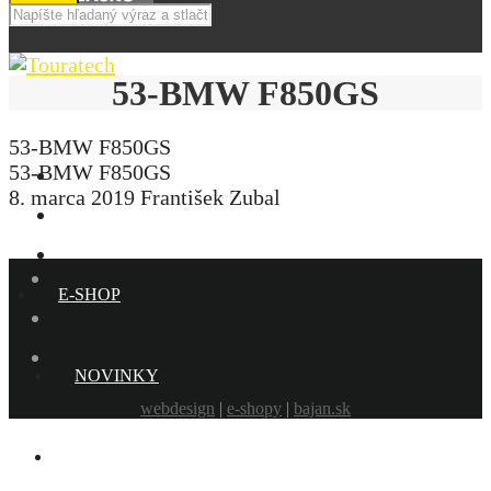
53-BMW F850GS
53-BMW F850GS
53-BMW F850GS
8. marca 2019
František Zubal
E-SHOP
NOVINKY
webdesign
|
e-shopy
|
bajan.sk
AKCIE