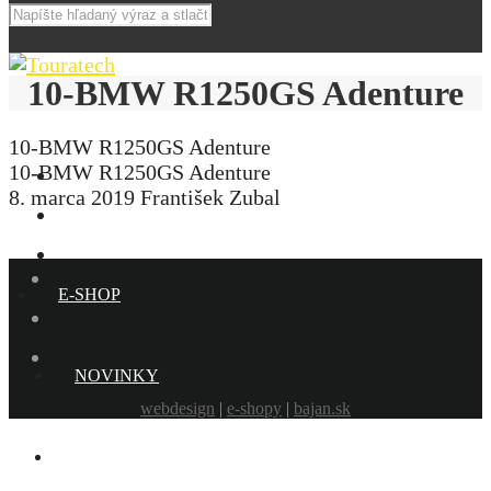
10-BMW R1250GS Adenture
10-BMW R1250GS Adenture
10-BMW R1250GS Adenture
8. marca 2019
František Zubal
E-SHOP
NOVINKY
webdesign
|
e-shopy
|
bajan.sk
AKCIE