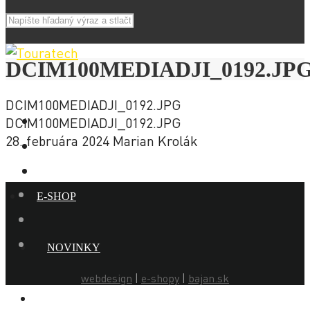
DCIM100MEDIADJI_0192.JP
DCIM100MEDIADJI_0192.JPG
DCIM100MEDIADJI_0192.JPG
28. februára 2024
Marian Krolák
E-SHOP
NOVINKY
webdesign
|
e-shopy
|
bajan.sk
AKCIE