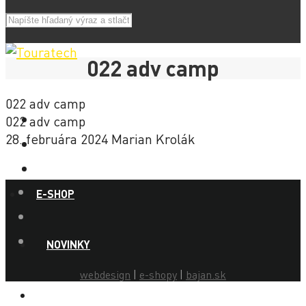
022 adv camp
022 adv camp
022 adv camp
28. februára 2024
Marian Krolák
E-SHOP
NOVINKY
webdesign
|
e-shopy
|
bajan.sk
AKCIE