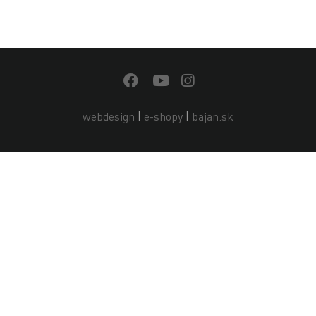
webdesign
|
e-shopy
|
bajan.sk