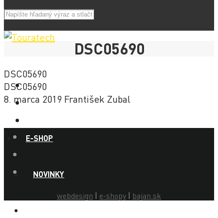
DSC05690
DSC05690
DSC05690
8. marca 2019
František Zubal
E-SHOP
NOVINKY
webdesign
|
e-shopy
|
bajan.sk
AKCIE