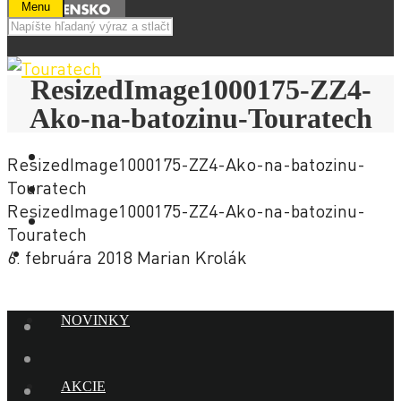
Menu
ResizedImage1000175-ZZ4-
Ako-na-batozinu-Touratech
ResizedImage1000175-ZZ4-Ako-na-batozinu-
Touratech
ResizedImage1000175-ZZ4-Ako-na-batozinu-
Touratech
6. februára 2018
Marian Krolák
E-SHOP
NOVINKY
AKCIE