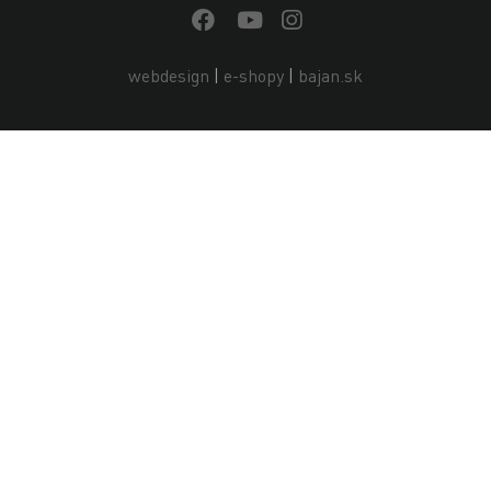
webdesign
|
e-shopy
|
bajan.sk